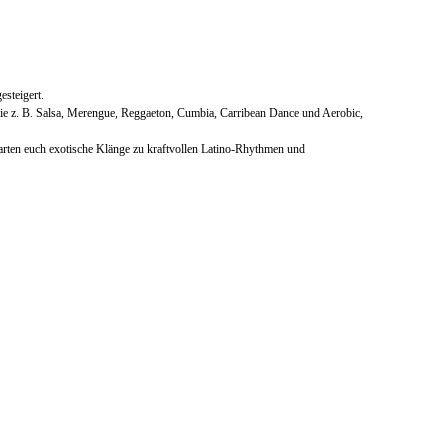
gesteigert.
ie z. B. Salsa, Merengue, Reggaeton, Cumbia, Carribean Dance und Aerobic,
rten euch exotische Klänge zu kraftvollen Latino-Rhythmen und