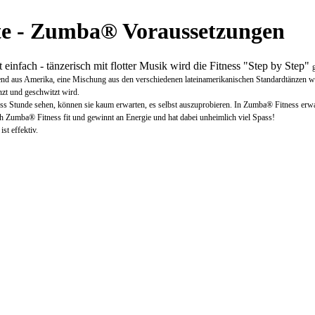
e - Zumba® Voraussetzungen
t einfach - tänzerisch mit flotter Musik wird die Fitness "Step by Step"
nd aus Amerika, eine Mischung aus den verschiedenen lateinamerikanischen Standardtänzen w
zt und geschwitzt wird.
 Stunde sehen, können sie kaum erwarten, es selbst auszuprobieren. In Zumba® Fitness erwa
h Zumba® Fitness fit und gewinnt an Energie und hat dabei unheimlich viel Spass!
ist effektiv.