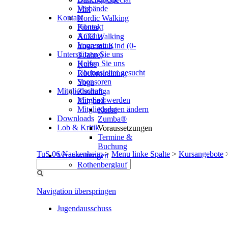
Verbände
Mix
Kontakt
Nordic Walking
Kontakt
Pilates
Anfahrt
XCO Walking
Impressum
Yoga mit Kind (0-
Unterstützen Sie uns
3 Jahre)
Helfen Sie uns
Kurse
Übungsleiter gesucht
Rückentraining
Sponsoren
Yoga
Mitgliedschaft
Zandunga
Mitglied werden
Zumba®
Mitgliedsdaten ändern
Kurse
Downloads
Zumba®
Lob & Kritik
Voraussetzungen
Termine &
Buchung
TuS 06 Nackenheim
>
Menu linke Spalte
>
Kursangebote
Veranstaltungen
Rothenberglauf
Navigation überspringen
Jugendausschuss