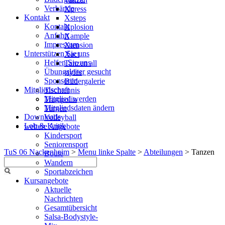
Verbände
Xpress
Kontakt
Xsteps
Kontakt
Xplosion
Anfahrt
Xample
Impressum
Xtension
Unterstützen Sie uns
Xact
Helfen Sie uns
Tanzen all
Übungsleiter gesucht
styles
Sponsoren
Bildergalerie
Mitgliedschaft
Tischtennis
Mitglied werden
Trampolin
Mitgliedsdaten ändern
Turnen
Downloads
Volleyball
Lob & Kritik
weitere Angebote
Kindersport
Seniorensport
TuS 06 Nackenheim
>
Menu linke Spalte
>
Abteilungen
>
Tanzen
Boule
Wandern
Sportabzeichen
Kursangebote
Aktuelle
Nachrichten
Gesamtübersicht
Salsa-Bodystyle-