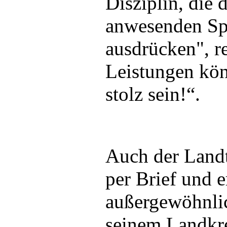
Disziplin, die 
anwesenden Sp
ausdrücken", r
Leistungen kön
stolz sein!“.
Auch der Landt
per Brief und e
außergewöhnlic
seinem Landkre