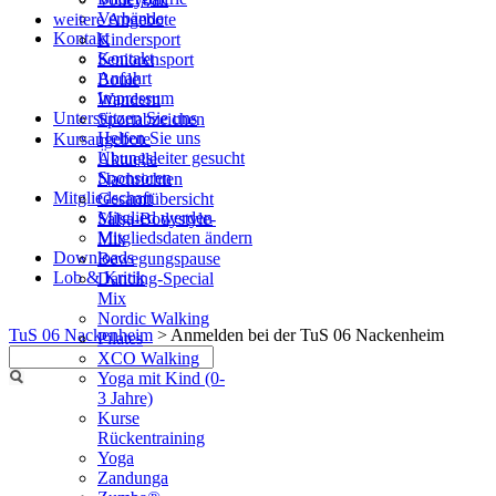
Verbände
weitere Angebote
Kontakt
Kindersport
Kontakt
Seniorensport
Anfahrt
Boule
Impressum
Wandern
Unterstützen Sie uns
Sportabzeichen
Helfen Sie uns
Kursangebote
Übungsleiter gesucht
Aktuelle
Sponsoren
Nachrichten
Mitgliedschaft
Gesamtübersicht
Mitglied werden
Salsa-Bodystyle-
Mitgliedsdaten ändern
Mix
Downloads
Bewegungspause
Lob & Kritik
Dancing-Special
Mix
Nordic Walking
TuS 06 Nackenheim
>
Anmelden bei der TuS 06 Nackenheim
Pilates
XCO Walking
Yoga mit Kind (0-
3 Jahre)
Kurse
Rückentraining
Yoga
Zandunga