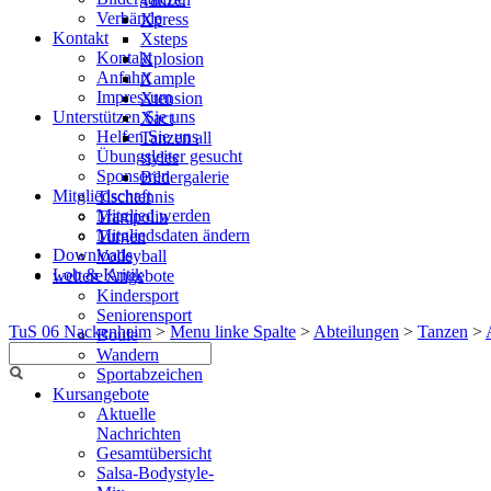
Verbände
Xpress
Kontakt
Xsteps
Kontakt
Xplosion
Anfahrt
Xample
Impressum
Xtension
Unterstützen Sie uns
Xact
Helfen Sie uns
Tanzen all
Übungsleiter gesucht
styles
Sponsoren
Bildergalerie
Mitgliedschaft
Tischtennis
Mitglied werden
Trampolin
Mitgliedsdaten ändern
Turnen
Downloads
Volleyball
Lob & Kritik
weitere Angebote
Kindersport
Seniorensport
TuS 06 Nackenheim
>
Menu linke Spalte
>
Abteilungen
>
Tanzen
>
Boule
Wandern
Sportabzeichen
Kursangebote
Aktuelle
Nachrichten
Gesamtübersicht
Salsa-Bodystyle-