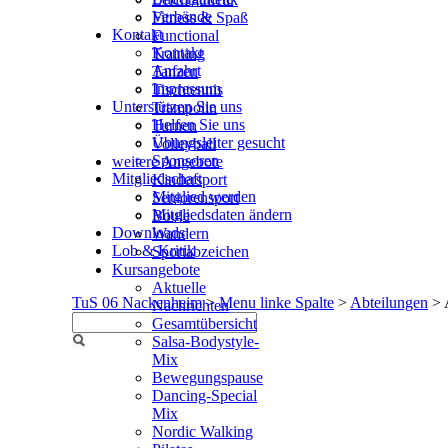
Verbände
Fitness & Spaß
Kontakt
Functional
Kontakt
Training
Anfahrt
Tanzen
Impressum
Tischtennis
Unterstützen Sie uns
Trampolin
Helfen Sie uns
Turnen
Übungsleiter gesucht
Volleyball
Sponsoren
weitere Angebote
Mitgliedschaft
Kindersport
Mitglied werden
Seniorensport
Mitgliedsdaten ändern
Boule
Downloads
Wandern
Lob & Kritik
Sportabzeichen
Kursangebote
Aktuelle
TuS 06 Nackenheim
>
Menu linke Spalte
>
Abteilungen
>
Nachrichten
Gesamtübersicht
Salsa-Bodystyle-
Mix
Bewegungspause
Dancing-Special
Mix
Nordic Walking