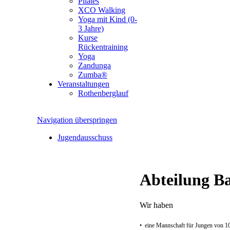
Pilates
XCO Walking
Yoga mit Kind (0-
3 Jahre)
Kurse
Rückentraining
Yoga
Zandunga
Zumba®
Veranstaltungen
Rothenberglauf
Navigation überspringen
Jugendausschuss
Abteilung Ba
Wir haben
• eine Mannschaft für Jungen von 10