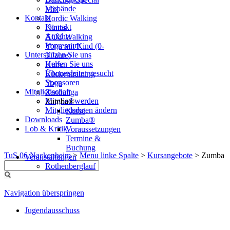
Verbände
Mix
Kontakt
Nordic Walking
Kontakt
Pilates
Anfahrt
XCO Walking
Impressum
Yoga mit Kind (0-
Unterstützen Sie uns
3 Jahre)
Helfen Sie uns
Kurse
Übungsleiter gesucht
Rückentraining
Sponsoren
Yoga
Mitgliedschaft
Zandunga
Mitglied werden
Zumba®
Mitgliedsdaten ändern
Kurse
Downloads
Zumba®
Lob & Kritik
Voraussetzungen
Termine &
Buchung
TuS 06 Nackenheim
>
Menu linke Spalte
>
Kursangebote
>
Zumba
Veranstaltungen
Rothenberglauf
Navigation überspringen
Jugendausschuss